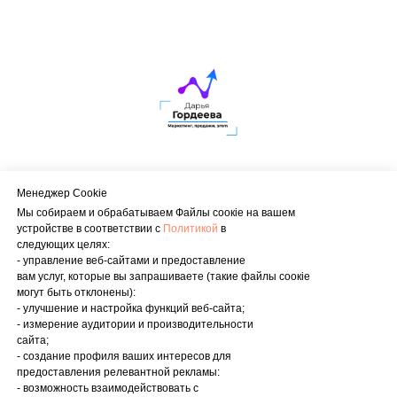
Менеджер Cookie
ИП Гордеева Дарья Владимировна
Мы собираем и обрабатываем Файлы соoкіе на вашем
ОГРНИП 326619600044162
устройстве в соответствии с
Политикой
в
ИНН 614904719053
следующих целях:
- управление веб-сайтами и предоставление
электронная почта marketing_gordeeva@mail.ru
вам услуг, которые вы запрашиваете (такие файлы соокіе
телефон 8 980 248 59 23
могут быть отклонены):
- улучшение и настройка функций веб-сайта;
Договор оферты
- измерение аудитории и производительности
Политика конфиденциальности
сайта;
Cогласие на обработку персональных данных
- создание профиля ваших интересов для
Согласие на рассылку рекламных материалов
предоставления релевантной рекламы:
- возможность взаимодействовать с